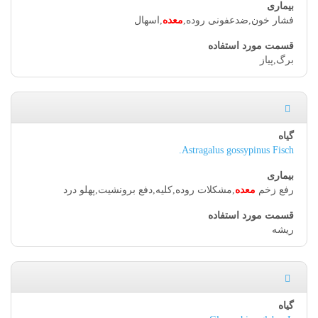
فشار خون,ضدعفونی روده,
معده
,اسهال
برگ,پیاز
Astragalus gossypinus Fisch.
رفع زخم
معده
,مشکلات روده,کلیه,دفع برونشیت,پهلو درد
ریشه