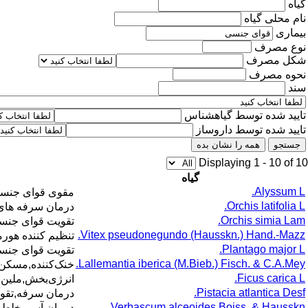
گیاه
نام محلی گیاه
بیماری
نوع مصرف
شکل مصرف
نحوه مصرف
سند
تایید شده توسط گیاهشناس
تایید شده توسط داروساز
جستجو
همه را نشان بده
Displaying 1 - 10 of 10
گیاه
Alyssum L.
مقوی
قوای جنس
Orchis latifolia L.
درمان سرفه های 
Orchis simia Lam.
تقویت
قوای جنس
Vitex pseudonegundo (Hausskn.) Hand.-Mazz.
تنظیم کننده هورم
Plantago major L.
تقویت
قوای جنس
Lallemantia iberica (M.Bieb.) Fisch. & C.A.Mey.
خنک‌کننده,مسکن,ض
Ficus carica L.
انرژی‌بخش,ملین,
Pistacia atlantica Desf.
درمان سرفه,تقو
Verbascum alceoides Boiss. & Hausskn.
درمان آسم,خلط 