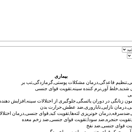
بیماری
ی
,تنظیم قاعدگی,درمان مشکلات پوستی,گرمازدگی,تب بر
شدید,خلط آور,نرم کننده سینه,تقویت
قوای جنسی
ی
ون زنانگی در دوران یائسگی,جلوگیری از اختلالات سینه,افزایش دهنده
ی
,درمان نازایی,ناباروری,ضد عطش,حرارت بدن
د‍‌سرفه,درمان خونریزی لثه‌ها,تقویت کبد,
قوای جنسی
,درمان اختلال
تقویت حنجره,ضد ‌سودا,تقویت
قوای جنسی
,ضد زخم معده
یت
قوای جنسی
,ضد نفخ
آور,محرک
قوای جنسی
,درمان سرماخوردگی