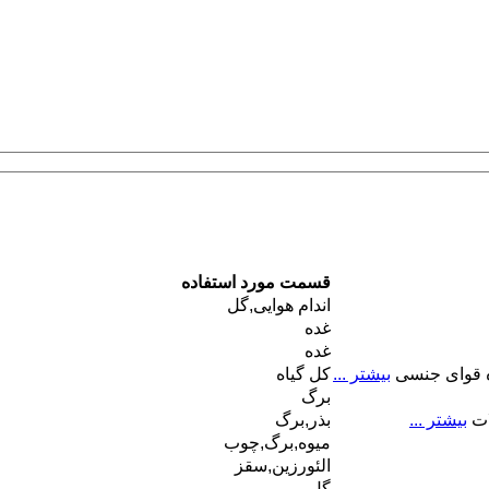
قسمت مورد استفاده
اندام هوایی,گل
غده
غده
قوای جنسی
بیشتر ...
کل گیاه
برگ
ات
بیشتر ...
بذر,برگ
میوه,برگ,چوب
الئورزین,سقز
گل