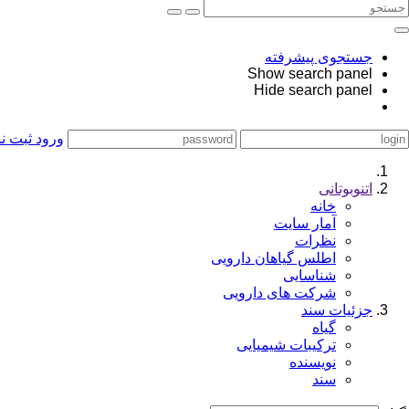
جستجوی پیشرفته
Show search panel
Hide search panel
ورود
ثبت نا
اتنوبوتانی
خانه
آمار سایت
نظرات
اطلس گیاهان دارویی
شناسایی
شرکت های دارویی
جزئیات سند
گیاه
ترکیبات شیمیایی
نویسنده
سند