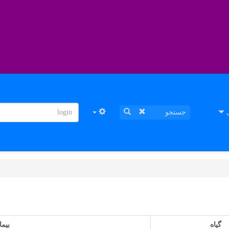
ی
گیاه
بیم