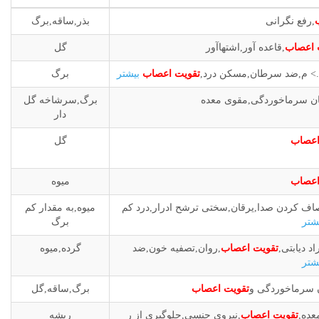
,رفع نگرانی
بذر,ساقه,برگ
 اعصاب
,قاعده آور,اشتهاآور
گل
...> م,ضد سرطان,مسکن درد,
تقویت اعصاب
برگ
ان سرماخوردگی,مقوی معده
برگ,سرشاخه گل
دار
اعصاب
گل
اعصاب
میوه
اف کردن صدا,یرقان,سختی ترشح ادرار,درد کم
میوه,به مقدار کم
برگ
 دیابتی,
تقویت اعصاب
,روان,تصفیه خون,ضد
گرده,میوه
ن سرماخوردگی و
تقویت اعصاب
برگ,ساقه,گل
عده,
تقویت اعصاب
,نیروی جنسی,جلوگیری از ر
ریشه