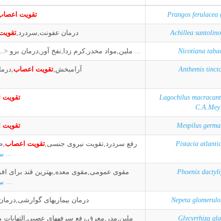
Prangos ferulacea (
تقویت اعصاب
Achillea santolino
درمان عفونت,سردرد,
تقویت
Nicotiana taba
بیشتر ...
ملین,مواد مخدر,کرم زدا,نفخ آور,درمان برو <
Anthemis tincto
آرامبخش,
تقویت اعصاب
,درم
Lagochilus macracant
تقویت 
C.A.Mey
Mespilus germa
تقویت 
Pistacia atlanti
رفع سردرد,تقویت نیروی جنسی,
تقویت اعصاب
,ص
بیشتر ...
Phoenix dactyli
مقوی عمومی,مقوی معده,بهترین قند برای افراد
بیشتر ...
Nepeta glomerulo
درمان بیماریهای گوارشی,درما
Glycyrrhiza gl
ملین,مدر,معرق,رفع سرفههای عصبی,التهابات م