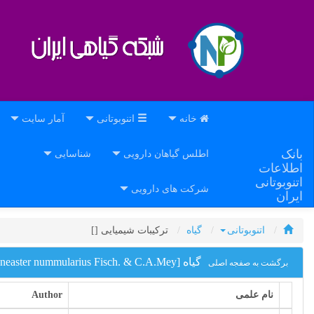
خانه
اتنوبوتانی
آمار سایت
بانک
اطلس گیاهان دارویی
شناسایی
اطلاعات
اتنوبوتانی
شرکت های دارویی
ایران
اتنوبوتانی
گیاه
ترکیبات شیمیایی [
]
گیاه [Cotoneaster nummularius Fisch. & C.A.Mey.]
برگشت به صفجه اصلی
نام علمی
Author