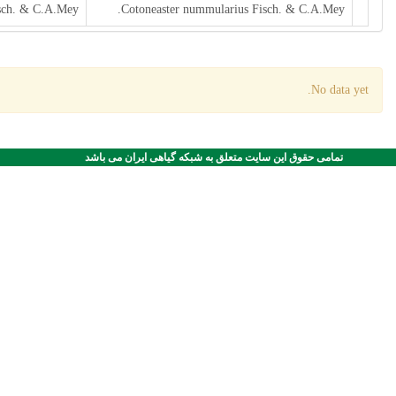
sch. & C.A.Mey.
Cotoneaster nummularius Fisch. & C.A.Mey.
No data yet.
تمامی حقوق این سایت متعلق به شبکه گیاهی ایران می باشد