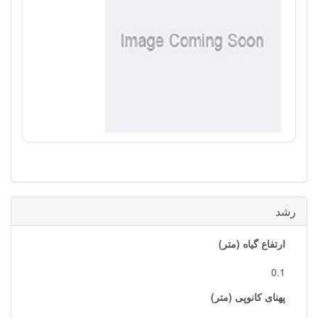
رشد
ارتفاع گیاه (متر)
0.1
پهنای کانوپی (متر)